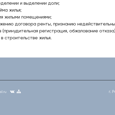
еделении и выделении доли;
йма жилья;
ия жилыми помещениями;
оржению договора ренты, признанию недействительн
 (принудительная регистрация, обжалование отказа)
 в строительстве жилья.
г. 
l.ru