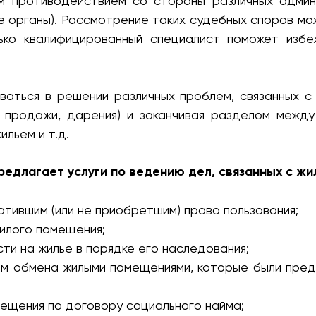
ым противодействием со стороны различных админи
 органы). Рассмотрение таких судебных споров мож
ько квалифицированный специалист поможет изб
аться в решении различных проблем, связанных с 
 продажи, дарения) и заканчивая разделом между
льем и т.д.
едлагает услуги по ведению дел, связанных с жи
атившим (или не приобретшим) право пользования;
жилого помещения;
ти на жилье в порядке его наследования;
ным обмена жилыми помещениями, которые были пре
мещения по договору социального найма;