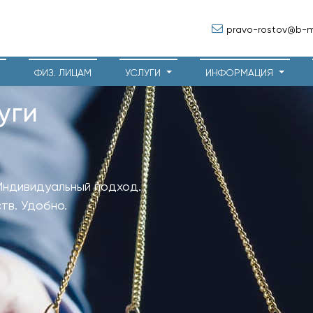
pravo-rostov@b-ma
М
ФИЗ. ЛИЦАМ
УСЛУГИ
ИНФОРМАЦИЯ
уги
Индивидуальный подход.
тв. Удобно.