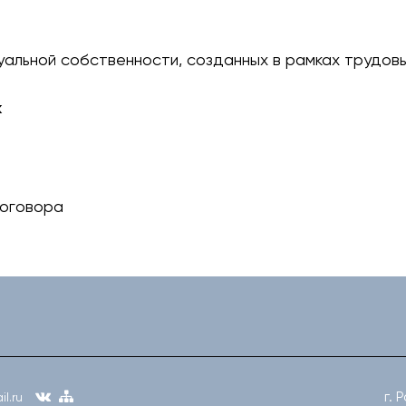
уальной собственности, созданных в рамках трудо
к
договора
г. 
l.ru