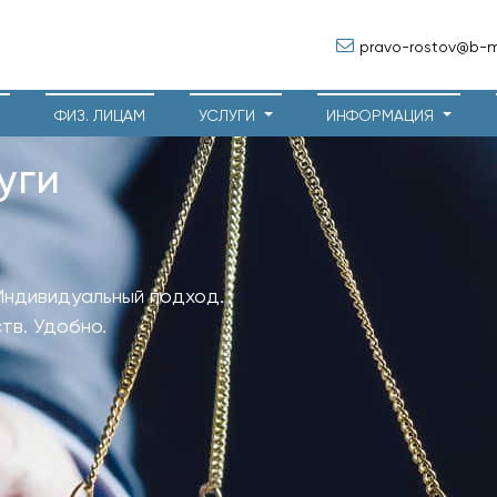
pravo-rostov@b-ma
М
ФИЗ. ЛИЦАМ
УСЛУГИ
ИНФОРМАЦИЯ
уги
Индивидуальный подход.
тв. Удобно.