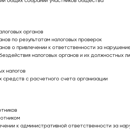
ний общих собраний участников общества
алоговых органов
анов по результатам налоговых проверок
анов о привлечении к ответственности за нарушени
 бездействия налоговых органов и их должностных л
ых налогов
х средств с расчетного счета организации
отников
ботником
ечении к административной ответственности за на