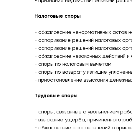
- признание недействительными реше
Налоговые споры
- обжалование ненормативных актов н
- оспаривание решений налоговых орг
- оспаривание решений налоговых орг
- обжалование незаконных действий и
- споры по налоговым вычетам
- споры по возврату излишне уплаченн
- приостановление взыскания денежны
Трудовые споры
- споры, связанные с увольнением раб
- взыскание ущерба, причиненного ра
- обжалование постановлений о привл